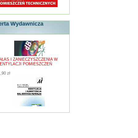
erta Wydawnicza
AŁAS I ZANIECZYSZCZENIA W
ENTYLACJI POMIESZCZEŃ
,90 zł
ENTYLACJA I KLIMATYZACJA
AL KRYTYCH I PŁYWALNI
,25 zł