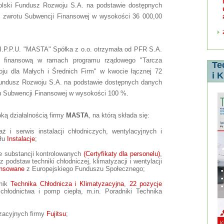
Polski Fundusz Rozwoju S.A. na podstawie dostępnych
ku zwrotu Subwencji Finansowej w wysokości 36 000,00
I.P.P.U. "MASTA" Spółka z o.o. otrzymała od PFR S.A.
 finansową w ramach programu rządowego "Tarcza
Te
ju dla Małych i Średnich Firm" w kwocie łącznej 72
i 
 Fundusz Rozwoju S.A. na podstawie dostępnych danych
tu Subwencji Finansowej w wysokości 100 %.
ką działalnością firmy
MASTA
, na którą składa się:
aż i serwis instalacji chłodniczych, wentylacyjnych i
ału
Instalacje
;
ie substancji kontrolowanych
(Certyfikaty dla personelu)
,
z podstaw techniki chłodniczej, klimatyzacji i wentylacji
ansowane
z Europejskiego Funduszu Społecznego;
znik
Technika Chłodnicza i Klimatyzacyjna
,
22 pozycje
 chłodnictwa i pomp ciepła, m.in. Poradniki Technika
zacyjnych firmy
Fujitsu
;