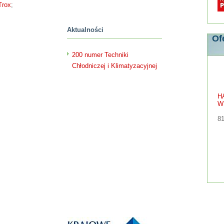
Trox
;
Aktualności
Of
200 numer Techniki
Chłodniczej i Klimatyzacyjnej
H
W
81
W
H
68