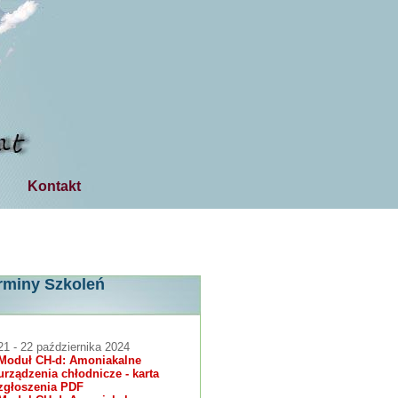
Kontakt
rminy Szkoleń
21 - 22 października 2024
Moduł CH-d: Amoniakalne
urządzenia chłodnicze - karta
zgłoszenia PDF