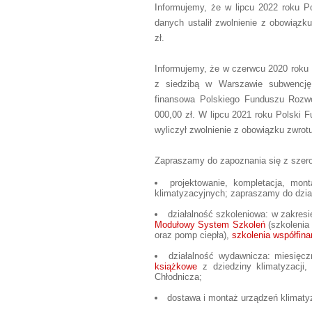
Informujemy, że w lipcu 2022 roku 
danych ustalił zwolnienie z obowiąz
zł.
Informujemy, że w czerwcu 2020 roku 
z siedzibą w Warszawie subwencję
finansowa Polskiego Funduszu Rozwo
000,00 zł. W lipcu 2021 roku Polski
wyliczył zwolnienie z obowiązku zwro
Zapraszamy do zapoznania się z szero
projektowanie, kompletacja, mont
klimatyzacyjnych; zapraszamy do dzi
działalność szkoleniowa: w zakres
Modułowy System Szkoleń
(szkolenia 
oraz pomp ciepła),
szkolenia współfin
działalność wydawnicza: miesięc
książkowe
z dziedziny klimatyzacji,
Chłodnicza;
dostawa i montaż urządzeń klimaty