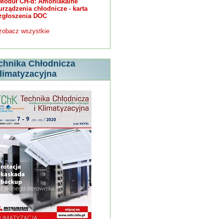
Moduł CH-d: Amoniakalne
urządzenia chłodnicze - karta
zgłoszenia DOC
zobacz wszystkie
chnika Chłodnicza
Klimatyzacyjna