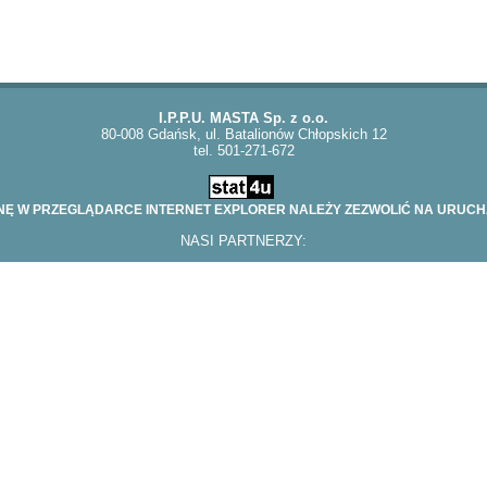
I.P.P.U. MASTA Sp. z o.o.
80-008 Gdańsk, ul. Batalionów Chłopskich 12
tel. 501-271-672
 W PRZEGLĄDARCE INTERNET EXPLORER NALEŻY ZEZWOLIĆ NA URUCHAM
NASI PARTNERZY: